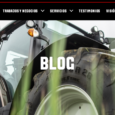
Para los Fans
Blog
Newsletter / Revista Valtra TEAM
Showroom
TRABAJOS Y NEGOCIOS
SERVICIOS
TESTIMONIOS
VISI
BLOG