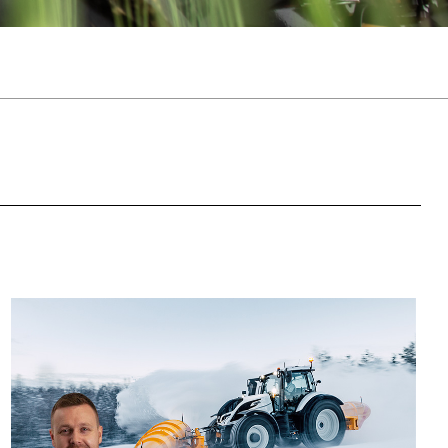
Slovakia
Spain
Sweden
United Kingdom
Eastern Europe
Україна
South America
Brazil
Middle East
United Arab Emirates
Africa
English
Asia
China
Australia
Australia & New Zealand