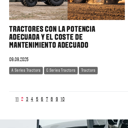
TRACTORES CON LA POTENCIA
ADECUADA Y EL COSTE DE
MANTENIMIENTO ADECUADO
09.09.2025
A Series Tractors
G Series Tractors
Tractors
11
2
3
4
5
6
7
8
9
10