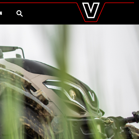
valtra
.es
Configurador
Valtra Shop
Agronomía
Global
BÚSQUEDA
ÓN
Europe
Austria
Belgium
Czech Republic
Denmark
Estonia
Finland
France
Germany
Hungary
Italy
Latvia
Lithuania
The Netherlands
Norway
Poland
Portugal