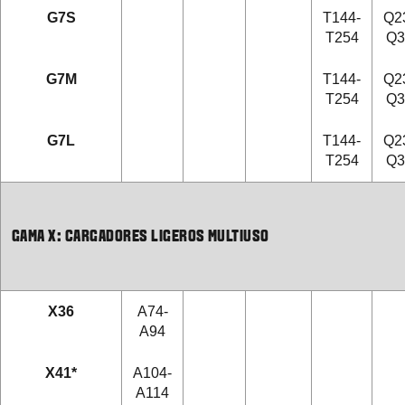
G7S
T144-
Q2
T254
Q3
G7M
T144-
Q2
T254
Q3
G7L
T144-
Q2
T254
Q3
GAMA X: CARGADORES LIGEROS MULTIUSO
X36
A74-
A94
X41*
A104-
A114