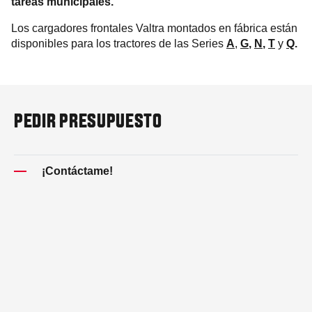
tareas municipales.
Los cargadores frontales Valtra montados en fábrica están
disponibles para los tractores de las Series
A
,
G
,
N
,
T
y
Q
.
PEDIR PRESUPUESTO
¡Contáctame!