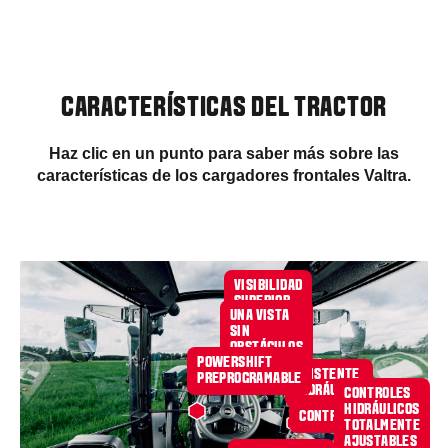
CARACTERÍSTICAS DEL TRACTOR
Haz clic en un punto para saber más sobre las
características de los cargadores frontales Valtra.
VISIBILIDAD
SUPERIOR
UNA VISTA
SIN
OBSTÁCULOS
POWERSHIFT
ASISTENTE
PREPROGRAMABLE
HIDRÁULICO
CONTROLES
HIDRÁULICOS
CONTROLES
TOTALMENTE
AJUSTABLES