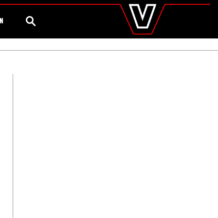
valtra
.es
Configurador
Valtra Shop
Agronomía
Global
BÚSQUEDA
ÓN
Europe
Austria
Belgium
Czech Republic
Denmark
Estonia
Finland
France
Germany
Hungary
Italy
Latvia
Lithuania
The Netherlands
Norway
Poland
Portugal