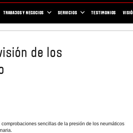
Para los Fans
Blog
Newsletter / Revista Valtra TEAM
Showroom
TRABAJOS Y NEGOCIOS
SERVICIOS
TESTIMONIOS
VISI
visión de los
o
e comprobaciones sencillas de la presión de los neumáticos
naria.