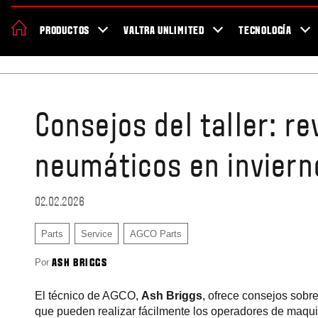
Acerca de Valtra
Sostenibilidad
Localizador de concesionarios
PRODUCTOS
VALTRA UNLIMITED
TECNOLOGÍA
Salud y seguridad trabajando
Consejos del taller: re
neumáticos en inviern
02.02.2026
Parts
Service
AGCO Parts
Por
ASH BRIGGS
El técnico de AGCO,
Ash Briggs
, ofrece consejos sobr
que pueden realizar fácilmente los operadores de maqui