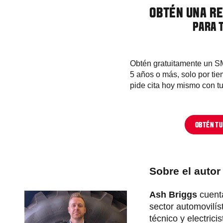
OBTÉN UNA RE
PARA 
Obtén gratuitamente un S
5 años o más, solo por tie
pide cita hoy mismo con t
OBTÉN TU
Sobre el autor
Ash Briggs
cuenta
sector automovilís
técnico y electric