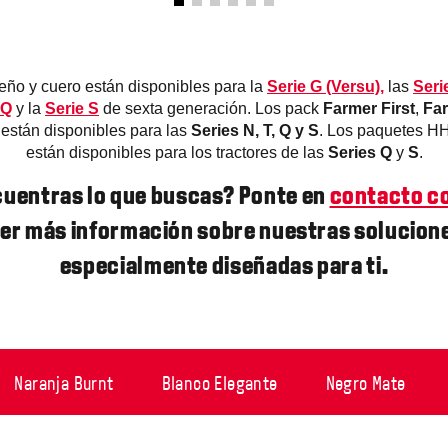
eño y cuero están disponibles para la
Serie G (Versu),
las
Seri
 Q
y la
Serie S
de sexta generación. Los pack
Farmer First
,
Far
están disponibles para las
Series N, T, Q y S
. Los paquetes H
están disponibles para los tractores de las
Series Q
y
S
.
cuentras lo que buscas? Ponte en
contacto c
er más información sobre nuestras solucion
especialmente diseñadas para ti.
Naranja Burnt
Blanco Elegante
Negro Mate