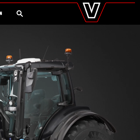
valtra
.es
Configurador
Valtra Shop
Agronomía
Global
BÚSQUEDA
ÓN
Europe
Austria
Belgium
Czech Republic
Denmark
Estonia
Finland
France
Germany
Hungary
Italy
Latvia
Lithuania
The Netherlands
Norway
Poland
Portugal