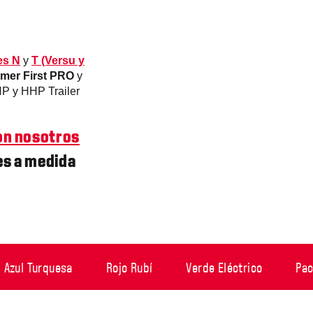
es N
y
T (Versu y
mer First PRO
y
HP y HHP Trailer
on nosotros
es a medida
Azul Turquesa
Rojo Rubí
Verde Eléctrico
Pac