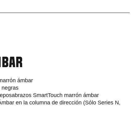
MBAR
r marrón ámbar
s negras
l reposabrazos SmartTouch marrón ámbar
Ámbar en la columna de dirección (Sólo Series N,