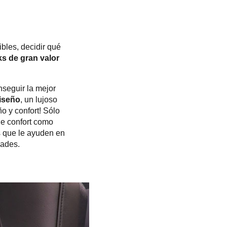
ibles, decidir qué
s de gran valor
nseguir la mejor
iseño
, un lujoso
 y confort! Sólo
de confort como
s que le ayuden en
dades.