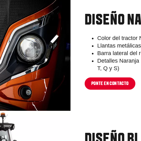
DISEÑO N
Color del tractor
Llantas metálica
Barra lateral de
Detalles Naranja 
T, Q y S)
PONTE EN CONTACTO
DISEÑO B