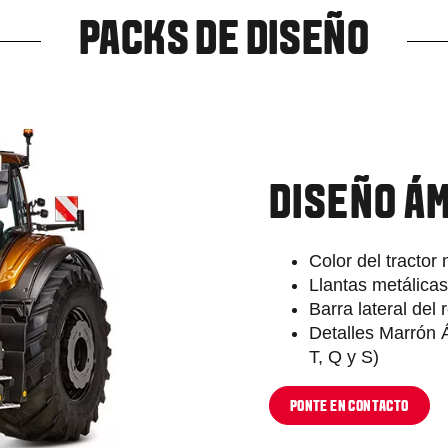
PACKS DE DISEÑO
DISEÑO Á
Color del tracto
Llantas metálica
Barra lateral de
Detalles Marrón 
T, Q y S)
PONTE EN CONTACTO