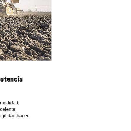
 potencia
comodidad
xcelente
agilidad hacen