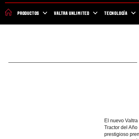
Acerca de Valtra
Sostenibilidad
Localizador de concesionarios
PRODUCTOS
VALTRA UNLIMITED
TECNOLOGÍA
Salud y seguridad trabajando
El nuevo Valtra
Tractor del Año
prestigioso pre