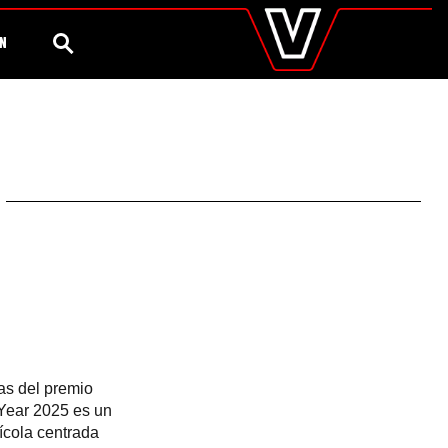
valtra
.es
Configurador
Valtra Shop
Agronomía
Global
BÚSQUEDA
ÓN
Europe
Austria
Belgium
Czech Republic
Denmark
Estonia
Finland
France
Germany
Hungary
Italy
Latvia
Lithuania
The Netherlands
Norway
tas del premio
Poland
 Year 2025 es un
Portugal
ícola centrada