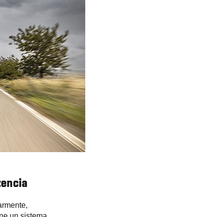
tencia
armente,
ne un sistema