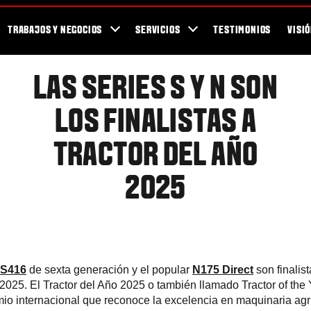
Para los Fans
Blog
Newsletter / Revista Valtra TEAM
Showroom
TRABAJOS Y NEGOCIOS
SERVICIOS
TESTIMONIOS
VISI
LAS SERIES S Y N SON
LOS FINALISTAS A
TRACTOR DEL AÑO
2025
S416
de sexta generación y el popular
N175 Direct
son finalis
 2025. El Tractor del Año 2025 o también llamado Tractor of the
mio internacional que reconoce la excelencia en maquinaria agr