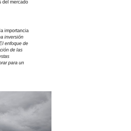
Slovakia
es del mercado
Spain
Sweden
United Kingdom
Eastern Europe
la importancia
Україна
a inversión
South America
 El enfoque de
Brazil
ción de las
estas
Middle East
orar para un
United Arab Emirates
Africa
English
Asia
China
Australia
Australia & New Zealand