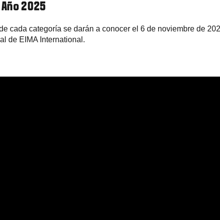
l Año 2025
e cada categoría se darán a conocer el 6 de noviembre de 202
al de EIMA International.