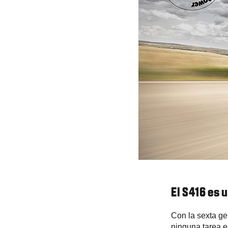
El S416 es 
Con la sexta ge
ninguna tarea 