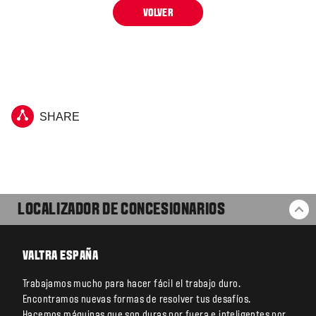
VOLVER
SHARE
LOCALIZADOR DE CONCESIONARIOS
VO
VALTRA ESPAÑA
Trabajamos mucho para hacer fácil el trabajo duro.
Encontramos nuevas formas de resolver tus desafíos.
Hacemos máquinas que son duras por fuera e inteligentes por