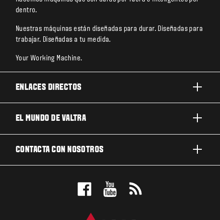
dentro.
Nuestras máquinas están diseñadas para durar. Diseñadas para
trabajar. Diseñadas a tu medida.
Your Working Machine.
ENLACES DIRECTOS
PRODUCTOS
EL MUNDO DE VALTRA
TRABAJOS Y NEGOCIOS
ACERCA DE VALTRA
CONTACTA CON NOSOTROS
TECNOLOGÍA
NOTICIAS Y EVENTOS
MANTENIMIENTO Y REPARACIÓN
CONTACTA CON NOSOTROS
PARA LOS FANS
NUESTRA VISIÓN
RESERVE UNA PRUEBA DE MANEJO
LOCALIZADOR DE CONCESIONARIOS