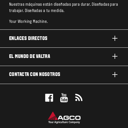
Nuestras máquinas están diseñadas para durar. Diseñadas para
trabajar. Diseñadas a tu medida.
Your Working Machine.
ENLACES DIRECTOS
PRODUCTOS
EL MUNDO DE VALTRA
TRABAJOS Y NEGOCIOS
ACERCA DE VALTRA
CONTACTA CON NOSOTROS
TECNOLOGÍA
NOTICIAS Y EVENTOS
MANTENIMIENTO Y REPARACIÓN
CONTACTA CON NOSOTROS
PARA LOS FANS
NUESTRA VISIÓN
RESERVE UNA PRUEBA DE MANEJO
LOCALIZADOR DE CONCESIONARIOS