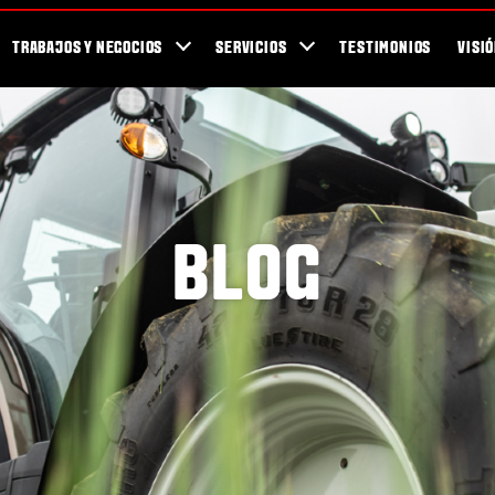
Para los Fans
Blog
Newsletter / Revista Valtra TEAM
Showroom
TRABAJOS Y NEGOCIOS
SERVICIOS
TESTIMONIOS
VISI
BLOG