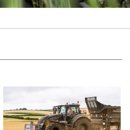
Slovakia
Spain
Sweden
United Kingdom
Eastern Europe
Україна
South America
Brazil
Middle East
United Arab Emirates
Africa
English
Asia
China
Australia
Australia & New Zealand