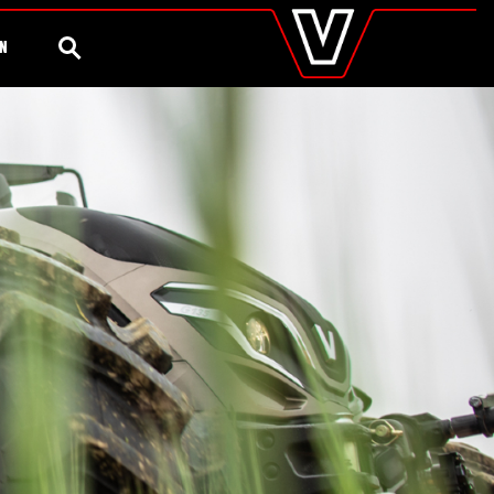
valtra
.es
Configurador
Valtra Shop
Agronomía
Global
BÚSQUEDA
ÓN
Europe
Austria
Belgium
Czech Republic
Denmark
Estonia
Finland
France
Germany
Hungary
Italy
Latvia
Lithuania
The Netherlands
Norway
Poland
Portugal