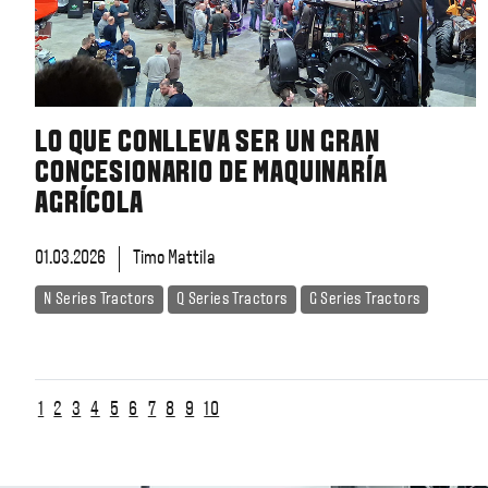
LO QUE CONLLEVA SER UN GRAN
CONCESIONARIO DE MAQUINARÍA
AGRÍCOLA
01.03.2026
Timo Mattila
N Series Tractors
Q Series Tractors
G Series Tractors
1
2
3
4
5
6
7
8
9
10