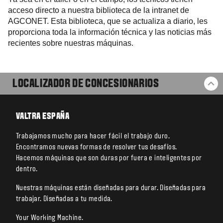
acceso directo a nuestra biblioteca de la intranet de
AGCONET. Esta biblioteca, que se actualiza a diario, les
proporciona toda la información técnica y las noticias más
recientes sobre nuestras máquinas.
LOCALIZADOR DE CONCESIONARIOS
VO
VALTRA ESPAÑA
Trabajamos mucho para hacer fácil el trabajo duro.
Encontramos nuevas formas de resolver tus desafíos.
Hacemos máquinas que son duras por fuera e inteligentes por
dentro.
Nuestras máquinas están diseñadas para durar. Diseñadas para
trabajar. Diseñadas a tu medida.
Your Working Machine.