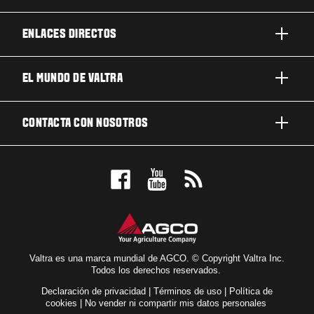
ENLACES DIRECTOS
PRODUCTOS
EL MUNDO DE VALTRA
TRABAJOS Y NEGOCIOS
ACERCA DE VALTRA
CONTACTA CON NOSOTROS
TECNOLOGÍA
NOTICIAS Y EVENTOS
MANTENIMIENTO Y REPARACIÓN
CONTACTA CON NOSOTROS
PARA LOS FANS
NUESTRA VISIÓN
RESERVE UNA PRUEBA DE MANEJO
LOCALIZADOR DE CONCESIONARIOS
Valtra es una marca mundial de AGCO. © Copyright Valtra Inc.
Todos los derechos reservados.
Declaración de privacidad
|
Términos de uso
|
Política de
cookies
|
No vender ni compartir mis datos personales