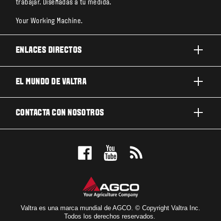
trabajar. Diseñadas a tu medida.
Your Working Machine.
ENLACES DIRECTOS
PRODUCTOS
EL MUNDO DE VALTRA
TRABAJOS Y NEGOCIOS
ACERCA DE VALTRA
CONTACTA CON NOSOTROS
TECNOLOGÍA
NOTICIAS Y EVENTOS
MANTENIMIENTO Y REPARACIÓN
CONTACTA CON NOSOTROS
PARA LOS FANS
NUESTRA VISIÓN
RESERVE UNA PRUEBA DE MANEJO
LOCALIZADOR DE CONCESIONARIOS
Valtra es una marca mundial de AGCO. © Copyright Valtra Inc.
Todos los derechos reservados.