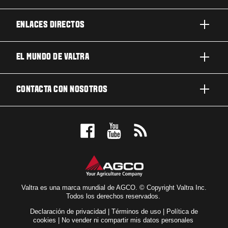
ENLACES DIRECTOS
PRODUCTOS
EL MUNDO DE VALTRA
TRABAJOS Y NEGOCIOS
ACERCA DE VALTRA
CONTACTA CON NOSOTROS
TECNOLOGÍA
NOTICIAS Y EVENTOS
MANTENIMIENTO Y REPARACIÓN
CONTACTA CON NOSOTROS
PARA LOS FANS
NUESTRA VISIÓN
RESERVE UNA PRUEBA DE MANEJO
LOCALIZADOR DE CONCESIONARIOS
Valtra es una marca mundial de AGCO. © Copyright Valtra Inc.
Todos los derechos reservados.
Declaración de privacidad
|
Términos de uso
|
Política de
cookies
|
No vender ni compartir mis datos personales