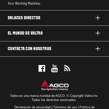
Your Working Machine.
ENLACES DIRECTOS
PRODUCTOS
EL MUNDO DE VALTRA
TRABAJOS Y NEGOCIOS
ACERCA DE VALTRA
CONTACTA CON NOSOTROS
TECNOLOGÍA
NOTICIAS Y EVENTOS
MANTENIMIENTO Y REPARACIÓN
CONTACTA CON NOSOTROS
PARA LOS FANS
NUESTRA VISIÓN
RESERVE UNA PRUEBA DE MANEJO
LOCALIZADOR DE CONCESIONARIOS
Valtra es una marca mundial de AGCO. © Copyright Valtra Inc.
Todos los derechos reservados.
Declaración de privacidad
|
Términos de uso
|
Política de