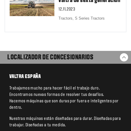
Valtra de sexta generación
12.11.2023
Tractors,
S Series Tractors
LOCALIZADOR DE CONCESIONARIOS
VO
VALTRA ESPAÑA
Trabajamos mucho para hacer fácil el trabajo duro.
Encontramos nuevas formas de resolver tus desafíos.
Hacemos máquinas que son duras por fuera e inteligentes por
dentro.
Nuestras máquinas están diseñadas para durar. Diseñadas para
trabajar. Diseñadas a tu medida.