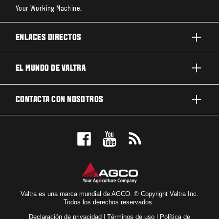
Your Working Machine.
ENLACES DIRECTOS
PRODUCTOS
EL MUNDO DE VALTRA
TRABAJOS Y NEGOCIOS
ACERCA DE VALTRA
CONTACTA CON NOSOTROS
TECNOLOGÍA
NOTICIAS Y EVENTOS
MANTENIMIENTO Y REPARACIÓN
CONTACTA CON NOSOTROS
PARA LOS FANS
NUESTRA VISIÓN
RESERVE UNA PRUEBA DE MANEJO
LOCALIZADOR DE CONCESIONARIOS
Valtra es una marca mundial de AGCO. © Copyright Valtra Inc.
Todos los derechos reservados.
Declaración de privacidad
|
Términos de uso
|
Política de