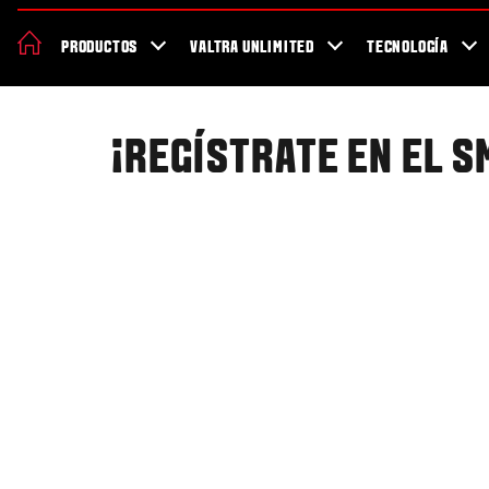
Acerca de Valtra
Sostenibilidad
Localizador de concesionarios
PRODUCTOS
VALTRA UNLIMITED
TECNOLOGÍA
Salud y seguridad trabajando
¡REGÍSTRATE EN EL 