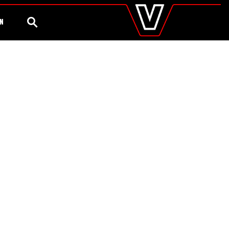
valtra
.es
Configurador
Valtra Shop
Agronomía
Global
BÚSQUEDA
ÓN
Europe
Austria
Belgium
Czech Republic
Denmark
Estonia
Finland
France
Germany
Hungary
Italy
Latvia
Lithuania
The Netherlands
Norway
Poland
Portugal