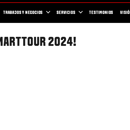
Para los Fans
Blog
Newsletter / Revista Valtra TEAM
Showroom
TRABAJOS Y NEGOCIOS
SERVICIOS
TESTIMONIOS
VISI
SMARTTOUR 2024!