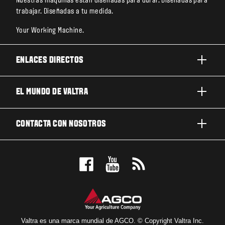
Nuestras máquinas están diseñadas para durar. Diseñadas para
trabajar. Diseñadas a tu medida.
Your Working Machine.
ENLACES DIRECTOS
PRODUCTOS
EL MUNDO DE VALTRA
TRABAJOS Y NEGOCIOS
ACERCA DE VALTRA
CONTACTA CON NOSOTROS
TECNOLOGÍA
NOTICIAS Y EVENTOS
MANTENIMIENTO Y REPARACIÓN
CONTACTA CON NOSOTROS
PARA LOS FANS
NUESTRA VISIÓN
RESERVE UNA PRUEBA DE MANEJO
LOCALIZADOR DE CONCESIONARIOS
Valtra es una marca mundial de AGCO. © Copyright Valtra Inc.