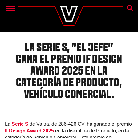
BÚSQ
Menu
LA SERIE S, "EL JEFE"
GANA EL PREMIO IF DESIGN
AWARD 2025 EN LA
CATEGORÍA DE PRODUCTO,
VEHÍCULO COMERCIAL.
La
Serie S
de Valtra, de 286-426 CV, ha ganado el premio
If Design Award 2025
en la disciplina de Producto, en la
categoría de Vehículo Comercial. Este premio de