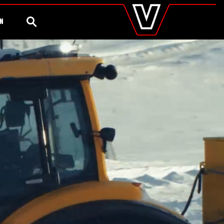
valtra
.es
Configurador
Valtra Shop
Agronomía
Global
BÚSQUEDA
ÓN
Europe
Austria
Belgium
Czech Republic
Denmark
Estonia
Finland
France
Germany
Hungary
Italy
Latvia
Lithuania
The Netherlands
Norway
Poland
Portugal