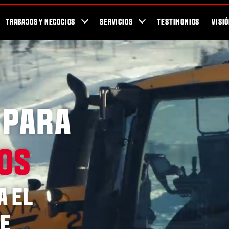
Para los Fans
Blog
Newsletter / Revista Valtra TEAM
Showroom
TRABAJOS Y NEGOCIOS
SERVICIOS
TESTIMONIOS
VISI
 PARA
OS
A EL
DE