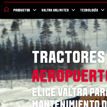
Acerca de Valtra
Sostenibilidad
Localizador de concesionarios
PRODUCTOS
VALTRA UNLIMITED
TECNOLOGÍA
Salud y seguridad trabajando
TRACTORES
AEROPUERT
ELIGE VALTRA PAR
MANTENIMIENTO 