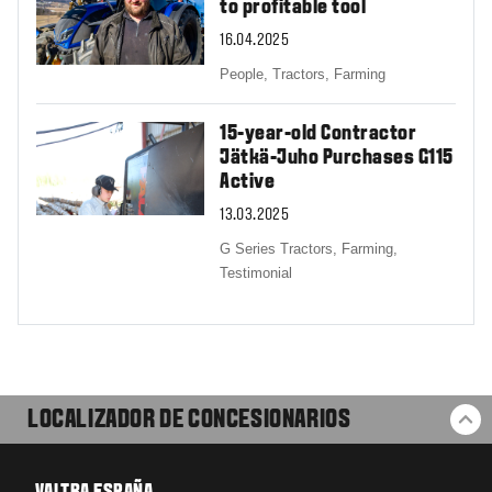
to profitable tool
16.04.2025
People,
Tractors,
Farming
15-year-old Contractor
Jätkä-Juho Purchases G115
Active
13.03.2025
G Series Tractors,
Farming,
Testimonial
LOCALIZADOR DE CONCESIONARIOS
VO