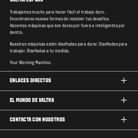
VALTRA ESPAÑA
Trabajamos mucho para hacer fácil el trabajo duro.
Encontramos nuevas formas de resolver tus desafíos.
Hacemos máquinas que son duras por fuera e inteligentes por
dentro.
Nuestras máquinas están diseñadas para durar. Diseñadas para
trabajar. Diseñadas a tu medida.
Your Working Machine.
ENLACES DIRECTOS
PRODUCTOS
EL MUNDO DE VALTRA
TRABAJOS Y NEGOCIOS
ACERCA DE VALTRA
CONTACTA CON NOSOTROS
TECNOLOGÍA
NOTICIAS Y EVENTOS
MANTENIMIENTO Y REPARACIÓN
CONTACTA CON NOSOTROS