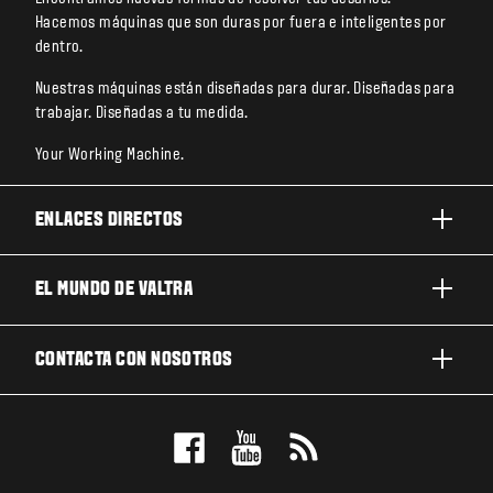
Hacemos máquinas que son duras por fuera e inteligentes por
dentro.
Nuestras máquinas están diseñadas para durar. Diseñadas para
trabajar. Diseñadas a tu medida.
Your Working Machine.
ENLACES DIRECTOS
PRODUCTOS
EL MUNDO DE VALTRA
TRABAJOS Y NEGOCIOS
ACERCA DE VALTRA
CONTACTA CON NOSOTROS
TECNOLOGÍA
NOTICIAS Y EVENTOS
MANTENIMIENTO Y REPARACIÓN
CONTACTA CON NOSOTROS
PARA LOS FANS
NUESTRA VISIÓN
RESERVE UNA PRUEBA DE MANEJO