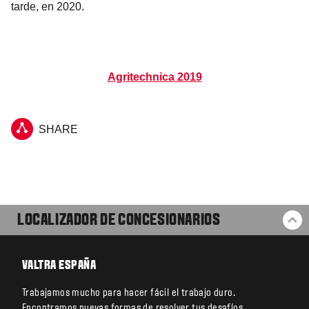
tarde, en 2020.
Agritechnica 2019
SHARE
LOCALIZADOR DE CONCESIONARIOS
VO
VALTRA ESPAÑA
Trabajamos mucho para hacer fácil el trabajo duro.
Encontramos nuevas formas de resolver tus desafíos.