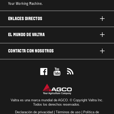
Your Working Machine.
ENLACES DIRECTOS
PRODUCTOS
EL MUNDO DE VALTRA
TRABAJOS Y NEGOCIOS
ACERCA DE VALTRA
CONTACTA CON NOSOTROS
TECNOLOGÍA
NOTICIAS Y EVENTOS
MANTENIMIENTO Y REPARACIÓN
CONTACTA CON NOSOTROS
PARA LOS FANS
NUESTRA VISIÓN
RESERVE UNA PRUEBA DE MANEJO
LOCALIZADOR DE CONCESIONARIOS
Valtra es una marca mundial de AGCO. © Copyright Valtra Inc.
Todos los derechos reservados.
Declaración de privacidad
|
Términos de uso
|
Política de