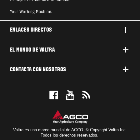
Your Working Machine.
ENLACES DIRECTOS
PRODUCTOS
EL MUNDO DE VALTRA
TRABAJOS Y NEGOCIOS
ACERCA DE VALTRA
CONTACTA CON NOSOTROS
TECNOLOGÍA
NOTICIAS Y EVENTOS
MANTENIMIENTO Y REPARACIÓN
CONTACTA CON NOSOTROS
PARA LOS FANS
NUESTRA VISIÓN
RESERVE UNA PRUEBA DE MANEJO
LOCALIZADOR DE CONCESIONARIOS
Valtra es una marca mundial de AGCO. © Copyright Valtra Inc.
Todos los derechos reservados.