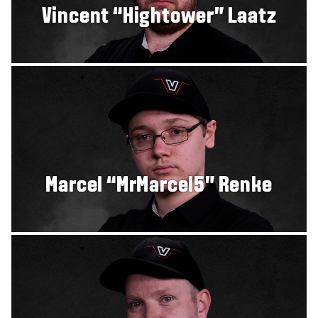
Vincent “Hightower” Laatz
Marcel “MrMarcel5” Renke