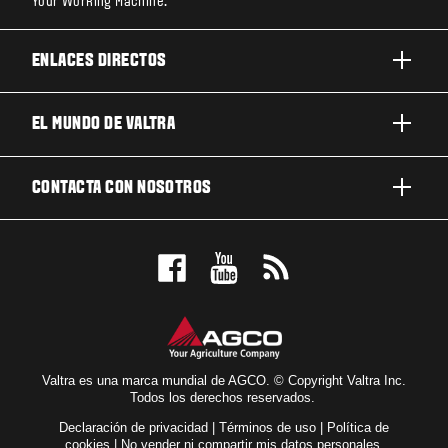
Your Working Machine.
ENLACES DIRECTOS
PRODUCTOS
EL MUNDO DE VALTRA
TRABAJOS Y NEGOCIOS
ACERCA DE VALTRA
CONTACTA CON NOSOTROS
TECNOLOGÍA
NOTICIAS Y EVENTOS
MANTENIMIENTO Y REPARACIÓN
CONTACTA CON NOSOTROS
PARA LOS FANS
NUESTRA VISIÓN
RESERVE UNA PRUEBA DE MANEJO
LOCALIZADOR DE CONCESIONARIOS
Valtra es una marca mundial de AGCO. © Copyright Valtra Inc.
Todos los derechos reservados.
Declaración de privacidad
|
Términos de uso
|
Política de
cookies
|
No vender ni compartir mis datos personales