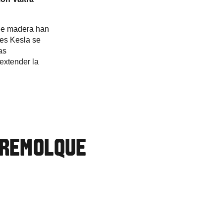
 de madera han
es Kesla se
as
 extender la
L REMOLQUE