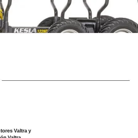
Slovakia
Spain
Sweden
United Kingdom
Eastern Europe
Україна
South America
Brazil
Middle East
United Arab Emirates
Africa
English
Asia
China
Australia
Australia & New Zealand
tores Valtra y
ón Valtra