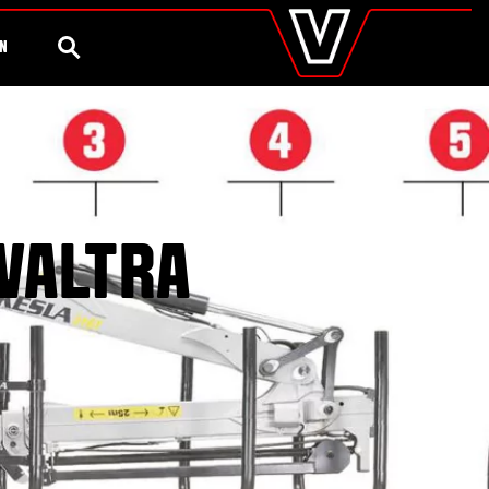
valtra
.es
Configurador
Valtra Shop
Agronomía
Global
BÚSQUEDA
ÓN
Europe
Austria
Belgium
Czech Republic
Denmark
Estonia
Finland
France
VALTRA
Germany
Hungary
Italy
Latvia
Lithuania
The Netherlands
Norway
Poland
Portugal