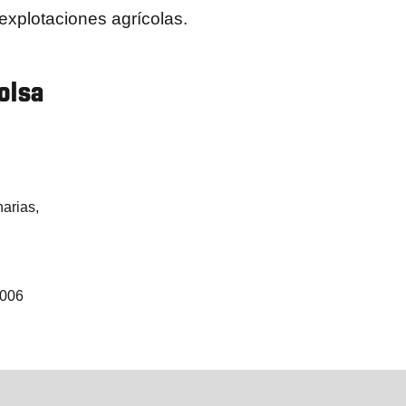
explotaciones agrícolas.
olsa
arias,
2006