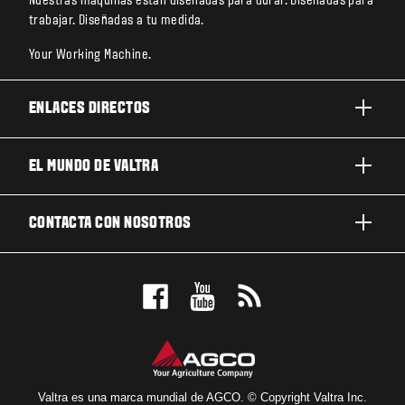
Nuestras máquinas están diseñadas para durar. Diseñadas para
trabajar. Diseñadas a tu medida.
Your Working Machine.
ENLACES DIRECTOS
PRODUCTOS
EL MUNDO DE VALTRA
TRABAJOS Y NEGOCIOS
ACERCA DE VALTRA
CONTACTA CON NOSOTROS
TECNOLOGÍA
NOTICIAS Y EVENTOS
MANTENIMIENTO Y REPARACIÓN
CONTACTA CON NOSOTROS
PARA LOS FANS
NUESTRA VISIÓN
RESERVE UNA PRUEBA DE MANEJO
LOCALIZADOR DE CONCESIONARIOS
Valtra es una marca mundial de AGCO. © Copyright Valtra Inc.