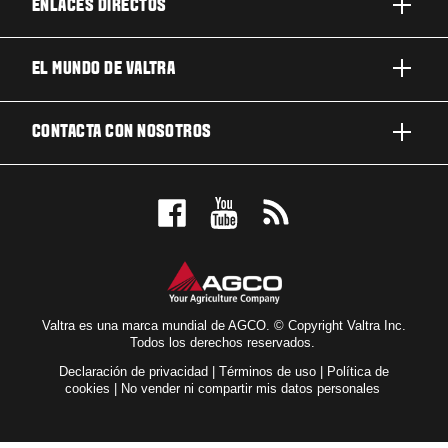
ENLACES DIRECTOS
PRODUCTOS
EL MUNDO DE VALTRA
TRABAJOS Y NEGOCIOS
ACERCA DE VALTRA
CONTACTA CON NOSOTROS
TECNOLOGÍA
NOTICIAS Y EVENTOS
MANTENIMIENTO Y REPARACIÓN
CONTACTA CON NOSOTROS
PARA LOS FANS
NUESTRA VISIÓN
RESERVE UNA PRUEBA DE MANEJO
LOCALIZADOR DE CONCESIONARIOS
Valtra es una marca mundial de AGCO. © Copyright Valtra Inc.
Todos los derechos reservados.
Declaración de privacidad
|
Términos de uso
|
Política de
cookies
|
No vender ni compartir mis datos personales