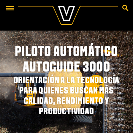
BUSCA
Menu
PILOTO AUTOMÁTICO
AUTOGUIDE 3000
ORIENTACIÓN A LA TECNOLOGÍA
PARA QUIENES BUSCAN MÁS
CALIDAD, RENDIMIENTO Y
PRODUCTIVIDAD